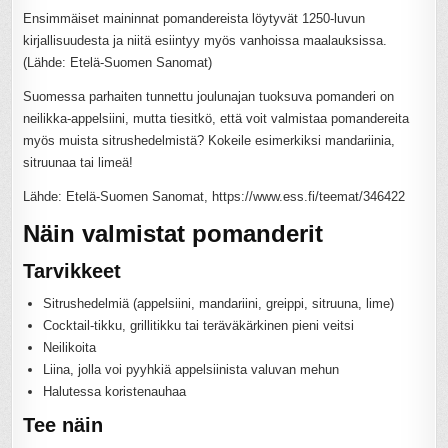
Ensimmäiset maininnat pomandereista löytyvät 1250-luvun
kirjallisuudesta ja niitä esiintyy myös vanhoissa maalauksissa.
(Lähde: Etelä-Suomen Sanomat)
Suomessa parhaiten tunnettu joulunajan tuoksuva pomanderi on
neilikka-appelsiini, mutta tiesitkö, että voit valmistaa pomandereita
myös muista sitrushedelmistä? Kokeile esimerkiksi mandariinia,
sitruunaa tai limeä!
Lähde: Etelä-Suomen Sanomat, https://www.ess.fi/teemat/346422
Näin valmistat pomanderit
Tarvikkeet
Sitrushedelmiä (appelsiini, mandariini, greippi, sitruuna, lime)
Cocktail-tikku, grillitikku tai teräväkärkinen pieni veitsi
Neilikoita
Liina, jolla voi pyyhkiä appelsiinista valuvan mehun
Halutessa koristenauhaa
Tee näin