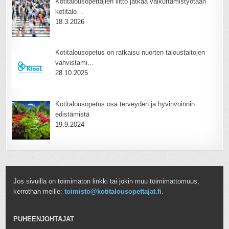
Kotitalousopettajien liitto jatkaa vaikuttamistyötään
kotitalo…
18.3.2026
Kotitalousopetus on ratkaisu nuorten taloustaitojen
vahvistami…
28.10.2025
Kotitalousopetus osa terveyden ja hyvinvoinnin
edistämistä
19.9.2024
Jos sivuilla on toimimaton linkki tai jokin muu toimimattomuus,
kerrothan meille:
toimisto@kotitalousopettajat.fi
.
PUHEENJOHTAJAT