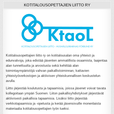
KOTITALOUSOPETTAJIEN LIITTO RY
Kotitalousopettajien liitto ry on kotitalousalan oma yhteisö ja
edunvalvoja, joka edistää jäsenten ammatillista osaamista, laajentaa
alan tunnettuutta ja arvostusta sekä kehittää alan
toimintaympäristöjä vahvan paikallistoiminnan, kattavien
yhteistyöverkostojen ja aktiivisen yhteiskunnallisen keskustelun
avulla.
Liitto järjestää koulutusta ja tapaamisia, joissa jäsenet voivat tavata
kollegoitaan ympäri Suomen. Liiton paikallisyhdistykset järjestävät
aktiivisesti paikallisia tapaamisia. Lisäksi liitto järjestää
verkkotapaamisia ja -opetusta ja kerää jäsensivuille monenlaista
materiaalia kotitalousopettajien työn tueksi.