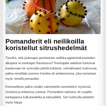
Pomanderit eli neilikoilla
koristellut sitrushedelmät
Tiesitkö, että joulunajan perinteisten neilikka-appelsiinikoristeiden
alkuperä on keskiajan Ranskassa? Keskiajalla aateliset kantoivat
kaulassaan tai vyössään pientä kultaista, voimakkaasti tuoksuvaa
palloa nimeltään pomme d’ambre eli amberiomena, joka tunnetaan
myös nimellä pomanderi.
Koristeellisen pallon sisältö valmistettiin esimerkiksi myskistä,
sivetistä ja erilaisista yrteistä. Pomanderin tarkoitus oli suojella
kantajaansa kulkutaudeilta ja taikuudelta. Sen tuoksulla peitettiin
myös hajuja.