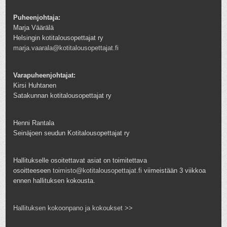
Puheenjohtaja:
Marja Väärälä
Helsingin kotitalousopettajat ry
marja.vaarala@kotitalousopettajat.fi
Varapuheenjohtajat:
Kirsi Huhtanen
Satakunnan kotitalousopettajat ry
Henni Rantala
Seinäjoen seudun Kotitalousopettajat ry
Hallitukselle osoitettavat asiat on toimitettava
osoitteeseen
toimisto@kotitalousopettajat.fi
viimeistään 3 viikkoa
ennen hallituksen kokousta.
Hallituksen kokoonpano ja kokoukset >>