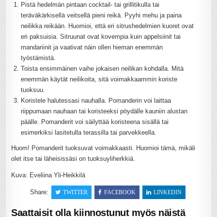
Pistä hedelmän pintaan cocktail- tai grillitikulla tai
teräväkärkisellä veitsellä pieni reikä. Pyyhi mehu ja paina
neilikka reikään. Huomioi, että eri sitrushedelmien kuoret ovat
eri paksuisia. Sitruunat ovat kovempia kuin appelsiinit tai
mandariinit ja vaativat näin ollen hieman enemmän
työstämistä.
Toista ensimmäinen vaihe jokaisen neilikan kohdalla. Mitä
enemmän käytät neilikoita, sitä voimakkaammin koriste
tuoksuu.
Koristele halutessasi nauhalla. Pomanderin voi laittaa
riippumaan nauhaan tai koristeeksi pöydälle kauniin alustan
päälle. Pomanderit voi säilyttää koristeena sisällä tai
esimerkiksi lasitetulla terassilla tai parvekkeella.
Huom! Pomanderit tuoksuvat voimakkaasti. Huomioi tämä, mikäli
olet itse tai läheisissäsi on tuoksuyliherkkiä.
Kuva: Eveliina Yli-Heikkilä
Share:
TWITTER
FACEBOOK
LINKEDIN
Saattaisit olla kiinnostunut myös näistä