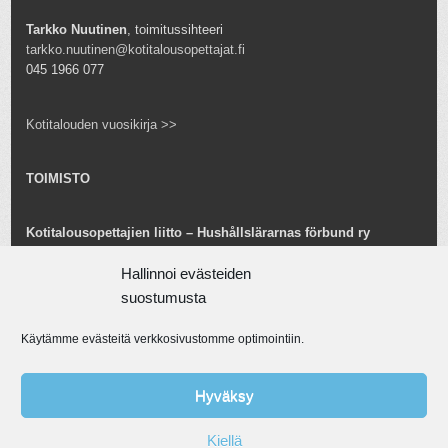
Tarkko Nuutinen
, toimitussihteeri
tarkko.nuutinen@kotitalousopettajat.fi
045 1966 077
Kotitalouden vuosikirja >>
TOIMISTO
Kotitalousopettajien liitto – Hushållslärarnas förbund ry
Snellmaninkatu 25 B 24
00170 Helsinki
Hallinnoi evästeiden
toimisto@kotitalousopettajat.fi
suostumusta
Käytämme evästeitä verkkosivustomme optimointiin.
Tarkko Nuutinen
toiminnanjohtaja
tarkko.nuutinen@kotitalousopettajat.fi
Hyväksy
045 1966 077
Kiellä