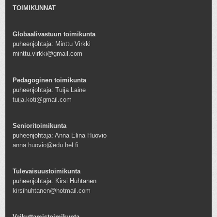
TOIMIKUNNAT
Globaalivastuun toimikunta
puheenjohtaja: Minttu Virkki
minttu.virkki@gmail.com
Pedagoginen toimikunta
puheenjohtaja: Tuija Laine
tuija.koti@gmail.com
Senioritoimikunta
puheenjohtaja: Anna Elina Huovio
anna.huovio@edu.hel.fi
Tulevaisuustoimikunta
puheenjohtaja: Kirsi Huhtanen
kirsihuhtanen@hotmail.com
Vaikuttamistoimikunta