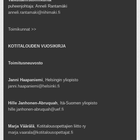
puheenjohtaja: Anneli Rantamäki
anneli.rantamaki@riihimaki.fi
Toimikunnat >>
KOTITALOUDEN VUOSIKIRJA
Toimitusneuvosto
Janni Haapaniemi
, Helsingin yliopisto
janni.haapaniemi@helsinki.fi
Hille Janhonen-Abruquah
, Itä-Suomen yliopisto
hille.janhonen-abruquah@uef.fi
Marja Väärälä
, Kotitalousopettajien liitto ry
marja.vaarala@kotitalousopettajat.fi