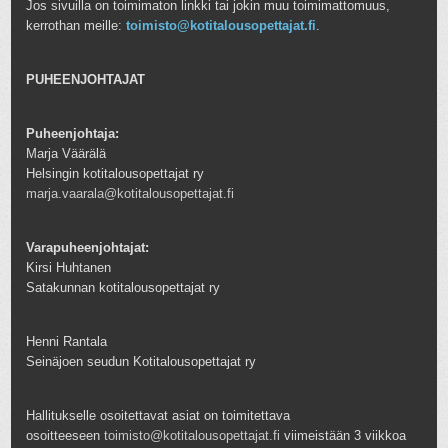
Jos sivuilla on toimimaton linkki tai jokin muu toimimattomuus,
kerrothan meille:
toimisto@kotitalousopettajat.fi
.
PUHEENJOHTAJAT
Puheenjohtaja:
Marja Väärälä
Helsingin kotitalousopettajat ry
marja.vaarala@kotitalousopettajat.fi
Varapuheenjohtajat:
Kirsi Huhtanen
Satakunnan kotitalousopettajat ry
Henni Rantala
Seinäjoen seudun Kotitalousopettajat ry
Hallitukselle osoitettavat asiat on toimitettava
osoitteeseen
toimisto@kotitalousopettajat.fi
viimeistään 3 viikkoa