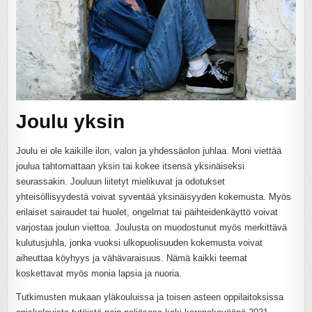
Joulu yksin
Joulu ei ole kaikille ilon, valon ja yhdessäolon juhlaa. Moni viettää
joulua tahtomattaan yksin tai kokee itsensä yksinäiseksi
seurassakin. Jouluun liitetyt mielikuvat ja odotukset
yhteisöllisyydestä voivat syventää yksinäisyyden kokemusta. Myös
erilaiset sairaudet tai huolet, ongelmat tai päihteidenkäyttö voivat
varjostaa joulun viettoa. Joulusta on muodostunut myös merkittävä
kulutusjuhla, jonka vuoksi ulkopuolisuuden kokemusta voivat
aiheuttaa köyhyys ja vähävaraisuus. Nämä kaikki teemat
koskettavat myös monia lapsia ja nuoria.
Tutkimusten mukaan yläkouluissa ja toisen asteen oppilaitoksissa