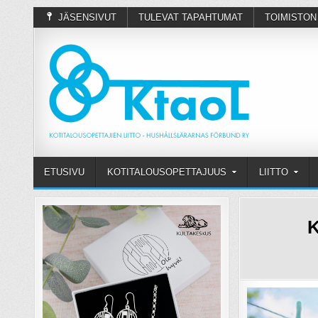
JÄSENSIVUT
TULEVAT TAPAHTUMAT
TOIMISTON
ETUSIVU
KOTITALOUSOPETTAJUUS
LIITTO
K