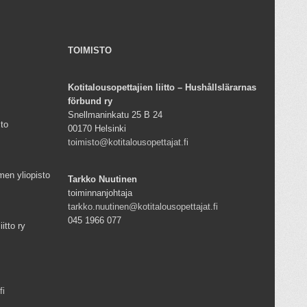
TOIMISTO
Kotitalousopettajien liitto – Hushållslärarnas
förbund ry
Snellmaninkatu 25 B 24
sto
00170 Helsinki
toimisto@kotitalousopettajat.fi
men yliopisto
Tarkko Nuutinen
toiminnanjohtaja
tarkko.nuutinen@kotitalousopettajat.fi
045 1966 077
iitto ry
fi