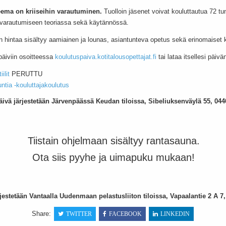
eema on kriiseihin varautuminen.
Tuolloin jäsenet voivat kouluttautua 72 tun
in varautumiseen teoriassa sekä käytännössä.
 hintaa sisältyy aamiainen ja lounas, asiantunteva opetus sekä erinomaiset k
päiviin osoitteessa
koulutuspaiva.kotitalousopettajat.fi
tai lataa itsellesi päivä
ilit
PERUTTU
untia -kouluttajakoulutus
vä järjestetään Järvenpäässä Keudan tiloissa, Sibeliuksenväylä 55, 044
Tiistain ohjelmaan sisältyy rantasauna.
Ota siis pyyhe ja uimapuku mukaan!
jestetään Vantaalla Uudenmaan pelastusliiton tiloissa, Vapaalantie 2 A 7
Share:
TWITTER
FACEBOOK
LINKEDIN