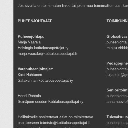
Jos sivuilla on toimimaton linkki tai jokin muu toimimattomuus, ke
PUHEENJOHTAJAT
TOIMIKUNN
Puheenjohtaja:
Globaalivas
Marja Väärälä
puheenjohtaja
Helsingin kotitalousopettajat ry
minttu.virk
marja.vaarala@kotitalousopettajat.fi
Pedagogine
Varapuheenjohtajat:
puheenjohtaj
Kirsi Huhtanen
tuija.koti@g
Satakunnan kotitalousopettajat ry
Senioritoim
Henni Rantala
puheenjohtaj
Seinäjoen seudun Kotitalousopettajat ry
anna.huovio@
Hallitukselle osoitettavat asiat on toimitettava
Tulevaisuus
osoitteeseen
toimisto@kotitalousopettajat.fi
puheenjohtaj