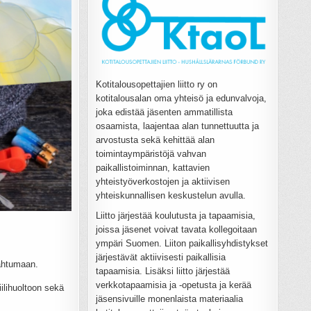
Kotitalousopettajien liitto ry on
kotitalousalan oma yhteisö ja edunvalvoja,
joka edistää jäsenten ammatillista
osaamista, laajentaa alan tunnettuutta ja
arvostusta sekä kehittää alan
toimintaympäristöjä vahvan
paikallistoiminnan, kattavien
yhteistyöverkostojen ja aktiivisen
yhteiskunnallisen keskustelun avulla.
Liitto järjestää koulutusta ja tapaamisia,
joissa jäsenet voivat tavata kollegoitaan
ympäri Suomen. Liiton paikallisyhdistykset
järjestävät aktiivisesti paikallisia
pahtumaan.
tapaamisia. Lisäksi liitto järjestää
verkkotapaamisia ja -opetusta ja kerää
iilihuoltoon sekä
jäsensivuille monenlaista materiaalia