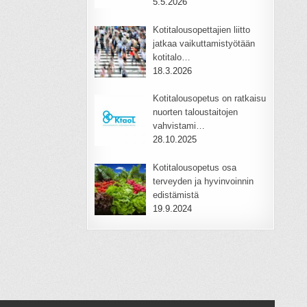
5.5.2026
Kotitalousopettajien liitto
jatkaa vaikuttamistyötään
kotitalo…
18.3.2026
Kotitalousopetus on ratkaisu
nuorten taloustaitojen
vahvistami…
28.10.2025
Kotitalousopetus osa
terveyden ja hyvinvoinnin
edistämistä
19.9.2024