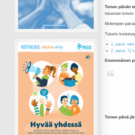
Toisen päivän t
tutustuen kriisi
Molempien päivän
Tutustu koulutus
1. päivä: teksti
2. päivä: 72 t
Ensimmäinen päi
Toinen päivä jär