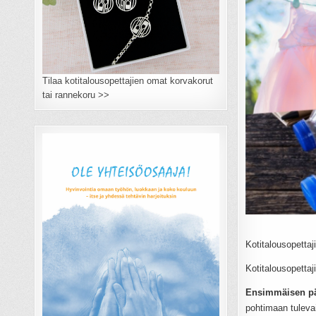
Tilaa kotitalousopettajien omat korvakorut
tai rannekoru >>
Kotitalousopettaj
Kotitalousopettaj
Ensimmäisen päi
pohtimaan tulevais