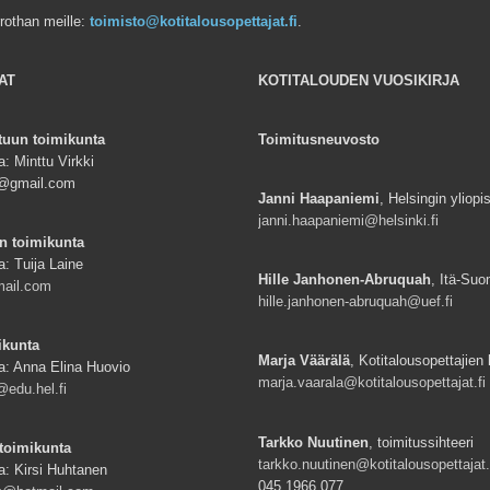
rrothan meille:
toimisto@kotitalousopettajat.fi
.
AT
KOTITALOUDEN VUOSIKIRJA
tuun toimikunta
Toimitusneuvosto
: Minttu Virkki
ki@gmail.com
Janni Haapaniemi
, Helsingin yliopi
janni.haapaniemi@helsinki.fi
n toimikunta
a: Tuija Laine
Hille Janhonen-Abruquah
, Itä-Suo
mail.com
hille.janhonen-abruquah@uef.fi
ikunta
Marja Väärälä
, Kotitalousopettajien l
a: Anna Elina Huovio
marja.vaarala@kotitalousopettajat.fi
edu.hel.fi
Tarkko Nuutinen
, toimitussihteeri
toimikunta
tarkko.nuutinen@kotitalousopettajat.
a: Kirsi Huhtanen
045 1966 077