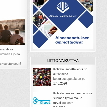
ssa alkaa
utuminen Hyvää
-
LIITTO VAIKUTTAA
skoulutukseen!
Kotitalousopettajien liitto
aktiivisena
kotitalousopetuksen pu…
17.6.2026
Kotitalousosaaminen on osa
suomen työvoima- ja
turvallisuusstr…