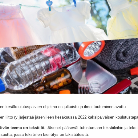
ien kesäkoulutuspäivien ohjelma on julkaistu ja ilmoittautuminen avattu.
ien liitto ry järjestää jäsenilleen kesäkuussa 2022 kaksipäiväisen koulutusta
vän teema on tekstiilit.
Jäsenet pääsevät tutustumaan tekstiileihin ja tekst
uutta, jossa tekstiilien kierrätys on lakisääteistä.