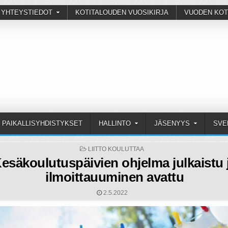
 YHTEYSTIEDOT
KOTITALOUDEN VUOSIKIRJA
VUODEN KOT
PAIKALLISYHDISTYKSET
HALLINTO
JÄSENYYS
SVE
POSTED
LIITTO KOULUTTAA
IN
esäkoulutuspäivien ohjelma julkaistu 
ilmoittauuminen avattu
2.5.2022