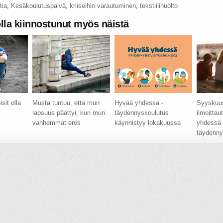
tia
,
Kesäkoulutuspäivä
,
kriiseihin varautuminen
,
tekstiilihuolto
olla kiinnostunut myös näistä
sit olla
Musta tuntuu, että mun
Hyvää yhdessä -
Syyskuu
lapsuus päättyi, kun mun
täydennyskoulutus
ilmoitta
vanhemmat eros
käynnistyy lokakuussa
yhdessä 
täydenny