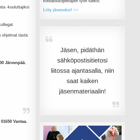
kotitalousopettajien työn tueksi.
tia -kouluttajiksi
Liity jäseneksi!
>>
ollegat.
n ohjelmat tästä:
Jäsen, pidäthän
sähköpostisitietosi
00 Järvenpää.
liitossa ajantasalla, niin
saat kaiken
jäsenmateriaalin!
, 01650 Vantaa.